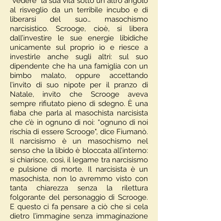
“vedere” la sua vita sotto un altro angolo
al risveglio da un terribile incubo e di
liberarsi del suo… masochismo
narcisistico. Scrooge, cioè, si libera
dall’investire le sue energie libidiche
unicamente sul proprio io e riesce a
investirle anche sugli altri: sul suo
dipendente che ha una famiglia con un
bimbo malato, oppure accettando
l’invito di suo nipote per il pranzo di
Natale, invito che Scrooge aveva
sempre rifiutato pieno di sdegno. È una
fiaba che parla al masochista narcisista
che c’è in ognuno di noi: “ognuno di noi
rischia di essere Scrooge", dice Fiumanò.
Il narcisismo è un masochismo nel
senso che la libido è bloccata all’interno:
si chiarisce, così, il legame tra narcisismo
e pulsione di morte. Il narcisista è un
masochista, non lo avremmo visto con
tanta chiarezza senza la rilettura
folgorante del personaggio di Scrooge.
E questo ci fa pensare a ciò che si cela
dietro l’immagine senza immaginazione