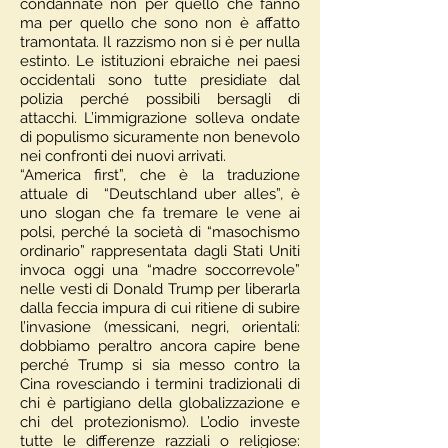
condannate non per quello che fanno
ma per quello che sono non è affatto
tramontata. Il razzismo non si è per nulla
estinto. Le istituzioni ebraiche nei paesi
occidentali sono tutte presidiate dal
polizia perché possibili bersagli di
attacchi. L’immigrazione solleva ondate
di populismo sicuramente non benevolo
nei confronti dei nuovi arrivati.
“America first”, che è la traduzione
attuale di “Deutschland uber alles”, è
uno slogan che fa tremare le vene ai
polsi, perché la società di “masochismo
ordinario” rappresentata dagli Stati Uniti
invoca oggi una “madre soccorrevole”
nelle vesti di Donald Trump per liberarla
dalla feccia impura di cui ritiene di subire
l’invasione (messicani, negri, orientali:
dobbiamo peraltro ancora capire bene
perché Trump si sia messo contro la
Cina rovesciando i termini tradizionali di
chi è partigiano della globalizzazione e
chi del protezionismo). L’odio investe
tutte le differenze razziali o religiose: