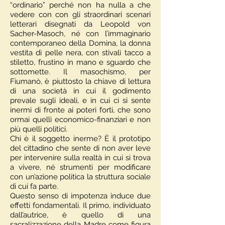
“ordinario” perché non ha nulla a che
vedere con con gli straordinari scenari
letterari disegnati da Leopold von
Sacher-Masoch, né con l’immaginario
contemporaneo della Domina, la donna
vestita di pelle nera, con stivali tacco a
stiletto, frustino in mano e sguardo che
sottomette. Il masochismo, per
Fiumanò, è piuttosto la chiave di lettura
di una società in cui il godimento
prevale sugli ideali, e in cui ci si sente
inermi di fronte ai poteri forti, che sono
ormai quelli economico-finanziari e non
più quelli politici.
Chi è il soggetto inerme? È il prototipo
del cittadino che sente di non aver leve
per intervenire sulla realtà in cui si trova
a vivere, né strumenti per modificare
con un’azione politica la struttura sociale
di cui fa parte.
Questo senso di impotenza induce due
effetti fondamentali. Il primo, individuato
dall’autrice, è quello di una
sacralizzazione della Madre come figura