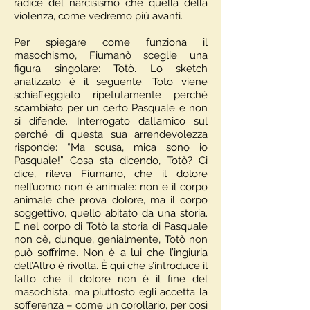
radice del narcisismo che quella della
violenza, come vedremo più avanti.
Per spiegare come funziona il
masochismo, Fiumanò sceglie una
figura singolare: Totò. Lo sketch
analizzato è il seguente: Totò viene
schiaffeggiato ripetutamente perché
scambiato per un certo Pasquale e non
si difende. Interrogato dall’amico sul
perché di questa sua arrendevolezza
risponde: “Ma scusa, mica sono io
Pasquale!” Cosa sta dicendo, Totò? Ci
dice, rileva Fiumanò, che il dolore
nell’uomo non è animale: non è il corpo
animale che prova dolore, ma il corpo
soggettivo, quello abitato da una storia.
E nel corpo di Totò la storia di Pasquale
non c’è, dunque, genialmente, Totò non
può soffrirne. Non è a lui che l’ingiuria
dell’Altro è rivolta. È qui che s’introduce il
fatto che il dolore non è il fine del
masochista, ma piuttosto egli accetta la
sofferenza – come un corollario, per così