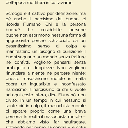
dell’epoca mortifera in cui viviamo.
Scrooge è il cattivo per definizione, ma
c’è anche il narcisimo del buono, ci
ricorda Fiumanò. Chi è la persona
buona? Le cosiddette persone
buone non esprimono nessuna forma di
aggressività perché schiacciate da un
pesantissimo senso di colpa e
manifestano un bisogno di punizione. I
buoni sognano un mondo senza fratture
né conflitti, vogliono pensarsi senza
ambiguità e doppiezze. Non vogliono
rinunciare a niente né perdere niente:
questo masochismo morale in realtà
copre un inguaribile e inconfessato
narcisismo, il narcisismo di chi si vuole
ad ogni costo intero, dice Fiumanò, non
diviso. In un tempo in cui nessuno si
sente più in colpa, il masochista morale
ci appare proprio come una brava
persona. In realtà il masochista morale –
che abbiamo visto far naufragare,
soffrendo per primo, la coppia – è colui