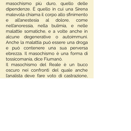
masochismo più duro, quello delle
dipendenze. È quello in cui una Sirena
malevola chiama il corpo allo sfinimento
e all’anestesia al dolore, come
nell’anoressia, nella bulimia, e nelle
malattie somatiche, e a volte anche in
alcune degenerative o autoimmuni.
Anche la malattia può essere una droga
e può contenere una sua perversa
ebrezza. Il masochismo è una forma di
tossicomania, dice Fiumanò.
Il masochismo del Reale è un buco
oscuro nei confronti del quale anche
l’analista deve fare voto di castrazione,
calmierare la sua hybris sanandi, per
dirla usando un bilinguismo un po’
atroce, perché si tratta di godimenti più
forti persino del godimento sessuale.
Spesso più forti del transfert.
C’è una via d’uscita? Freud, lo sappiamo,
non è molto ottimista per il futuro
dell’umanità e taglia corto con l'idea del
progresso: la civiltà è sempre messa