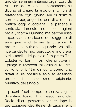
uno dei seminari milanesi organizzati da
ALI, ha detto che i comandamenti
dicono di amare la madre, ma non di
telefonarle ogni giorno. Né di dormire
con lei, aggiungo io, per dire di una
pratica oggi quotidiana. La psicanalisi
contrasta l’incesto non per ragioni
morali, ricorda Fiumanò, ma perché esso
impedisce al desiderio del soggetto di
emergere e di legare la pulsione di
morte. La pulsione, quando va alla
ricerca del tempo perduto, è mortifera.
Nella analisi del geniale film greco The
Lobster (di Lanthimos), che si trova in
Epilogo a Masochismi ordinari, l’autrice
scrive che il film dimostra come una
dittatura sia possibile solo sollecitando
proprio il masochismo originario,
primitivo, del singolo.
I piaceri fuori tempo e senza argine
diventano tossici. È il masochismo del
Reale, di cui possiamo parlare dopo la
teorizzazione del Reale di Lacan: è il