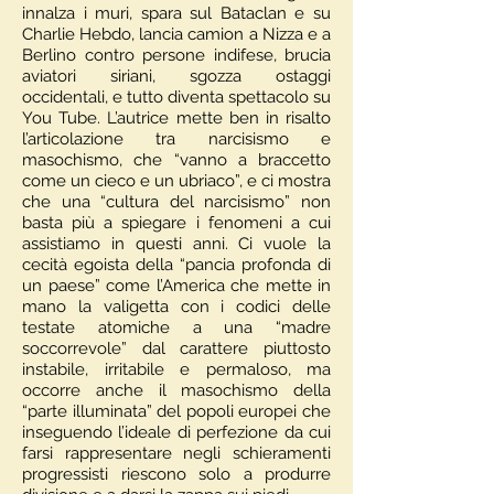
innalza i muri, spara sul Bataclan e su
Charlie Hebdo, lancia camion a Nizza e a
Berlino contro persone indifese, brucia
aviatori siriani, sgozza ostaggi
occidentali, e tutto diventa spettacolo su
You Tube. L’autrice mette ben in risalto
l’articolazione tra narcisismo e
masochismo, che “vanno a braccetto
come un cieco e un ubriaco”, e ci mostra
che una “cultura del narcisismo” non
basta più a spiegare i fenomeni a cui
assistiamo in questi anni. Ci vuole la
cecità egoista della “pancia profonda di
un paese” come l’America che mette in
mano la valigetta con i codici delle
testate atomiche a una “madre
soccorrevole” dal carattere piuttosto
instabile, irritabile e permaloso, ma
occorre anche il masochismo della
“parte illuminata” del popoli europei che
inseguendo l’ideale di perfezione da cui
farsi rappresentare negli schieramenti
progressisti riescono solo a produrre